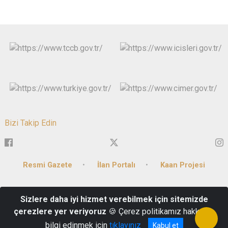
Bizi Takip Edin
Resmi Gazete
İlan Portalı
Kaan Projesi
Paşabağı Mah. Cumhuriyet Caddesi No:77 Hükümet Konağı
Sizlere daha iyi hizmet verebilmek için sitemizde
Haliliye/Şanlıurfa
çerezlere yer veriyoruz
🍪 Çerez politikamız hakkında
+90 (414) 313 18 43
bilgi edinmek için
tıklayınız
Kabul et