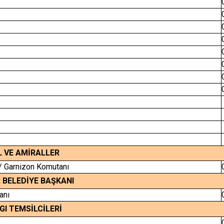
 VE AMİRALLER
 / Garnizon Komutanı
 BELEDİYE BAŞKANI
anı
GI TEMSİLCİLERİ