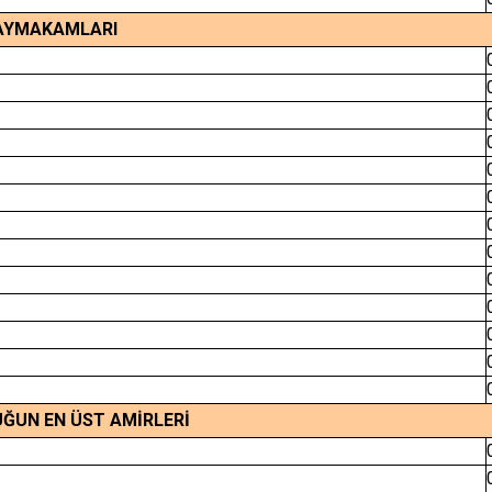
KAYMAKAMLARI
UĞUN EN ÜST AMİRLERİ