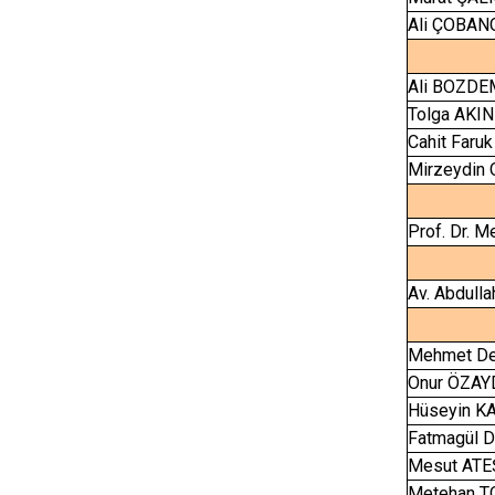
Ali ÇOBA
Ali BOZDE
Tolga AKI
Cahit Faru
Mirzeydin
Prof. Dr. 
Av. Abdull
Mehmet De
Onur ÖZAY
Hüseyin 
Fatmagül 
Mesut ATE
Metehan T