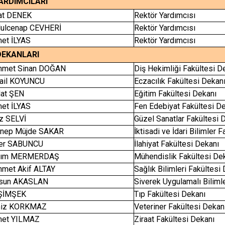
ARDIMCILARI
hat DENEK
Rektör Yardımcısı
dulcenap CEVHERİ
Rektör Yardımcısı
met İLYAS
Rektör Yardımcısı
DEKANLARI
ehmet Sinan DOĞAN
Diş Hekimliği Fakültesi D
mail KOYUNCU
Eczacılık Fakültesi Dekan
dat ŞEN
Eğitim Fakültesi Dekanı
met İLYAS
Fen Edebiyat Fakültesi D
iz SELVİ
Güzel Sanatlar Fakültesi 
eynep Müjde SAKAR
İktisadi ve İdari Bilimler 
mer SABUNCU
İlahiyat Fakültesi Dekanı
asım MERMERDAŞ
Mühendislik Fakültesi De
hmet Akif ALTAY
Sağlık Bilimleri Fakültesi
ursun AKASLAN
Siverek Uygulamalı Biliml
i ŞİMŞEK
Tıp Fakültesi Dekanı
eniz KORKMAZ
Veteriner Fakültesi Dekan
hmet YILMAZ
Ziraat Fakültesi Dekanı