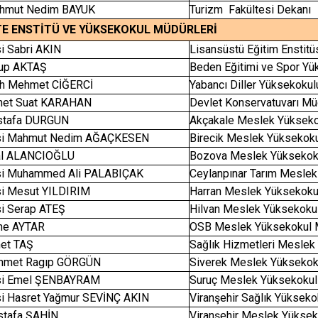
Mahmut Nedim BAYUK
Turizm Fakültesi Dekanı
TE ENSTİTÜ VE YÜKSEKOKUL MÜDÜRLERİ
si Sabri AKIN
Lisansüstü Eğitim Enstit
kup AKTAŞ
Beden Eğitimi ve Spor Y
tih Mehmet CİĞERCİ
Yabancı Diller Yüksekoku
hmet Suat KARAHAN
Devlet Konservatuvarı Mü
ustafa DURGUN
Akçakale Meslek Yüksek
esi Mahmut Nedim AĞAÇKESEN
Birecik Meslek Yüksekok
dal ALANCIOĞLU
Bozova Meslek Yüksekok
esi Muhammed Ali PALABIÇAK
Ceylanpınar Tarım Mesle
si Mesut YILDIRIM
Harran Meslek Yüksekoku
si Serap ATEŞ
Hilvan Meslek Yüksekoku
ine AYTAR
OSB Meslek Yüksekokul 
et TAŞ
Sağlık Hizmetleri Mesle
ehmet Ragıp GÖRGÜN
Siverek Meslek Yüksekok
esi Emel ŞENBAYRAM
Suruç Meslek Yüksekoku
si Hasret Yağmur SEVİNÇ AKIN
Viranşehir Sağlık Yüksek
stafa ŞAHİN
Viranşehir Meslek Yükse