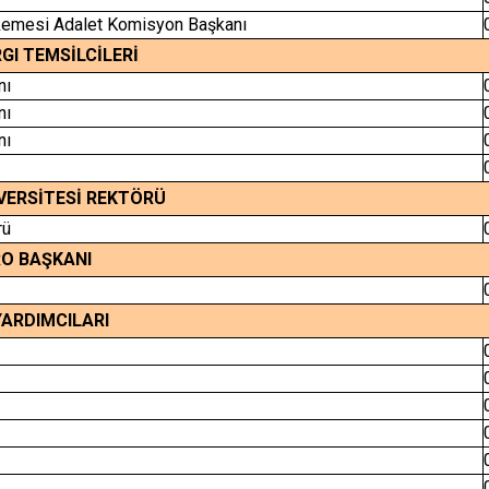
hkemesi Adalet Komisyon Başkanı
RGI TEMSİLCİLERİ
nı
nı
nı
ı
VERSİTESİ REKTÖRÜ
rü
O BAŞKANI
YARDIMCILARI