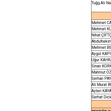
Tuğg.Ali N
Mehmet C
Mehmet K
Nihat ÇİFT
Abdulheki
Mehmet BE
Aygül KAP
Uğur KAH
Sinan KO
Mahmut Ö
Serhan PA
Ali Murat 
Ayten KAY
Serhat Dic