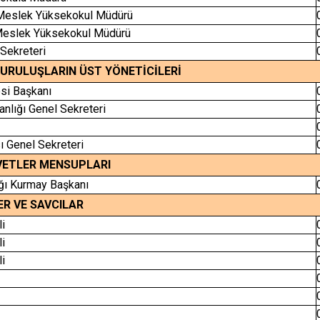
r Meslek Yüksekokul Müdürü
r Meslek Yüksekokul Müdürü
 Sekreteri
KURULUŞLARIN ÜST YÖNETİCİLERİ
si Başkanı
nlığı Genel Sekreteri
ı Genel Sekreteri
VETLER MENSUPLARI
ığı Kurmay Başkanı
R VE SAVCILAR
li
li
li