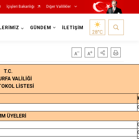
İçişleri Bakanlığı
Diğer Valilikler
LERİMİZ
GÜNDEM
İLETİŞİM
28
°C
T.C.
URFA VALİLİĞİ
TOKOL LİSTESİ
M ÜYELERİ