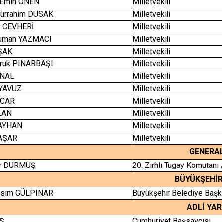
r Emin ÖNEN
Milletvekili
dürrahim DUSAK
Milletvekili
i CEVHERİ
Milletvekili
suman YAZMACI
Milletvekili
ŞAK
Milletvekili
ruk PINARBAŞI
Milletvekili
ANAL
Milletvekili
ZYAVUZ
Milletvekili
NCAR
Milletvekili
LAN
Milletvekili
 AYHAN
Milletvekili
YAŞAR
Milletvekili
GENERAL
ir DURMUŞ
20. Zırhlı Tugay Komutanı
BÜYÜKŞEHİR
asım GÜLPINAR
Büyükşehir Belediye Başk
ADLİ YAR
IŞ
Cumhuriyet Başsavcısı