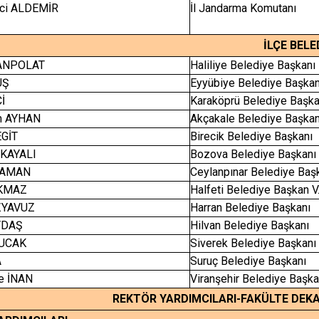
aci ALDEMİR
İl Jandarma Komutanı
İLÇE BEL
ANPOLAT
Haliliye Belediye Başkanı
UŞ
Eyyübiye Belediye Başkan
Çİ
Karaköprü Belediye Başka
m AYHAN
Akçakale Belediye Başkan
GİT
Birecik Belediye Başkanı
IKAYALI
Bozova Belediye Başkanı
RAMAN
Ceylanpınar Belediye Baş
RKMAZ
Halfeti Belediye Başkan V
ZYAVUZ
Harran Belediye Başkanı
YDAŞ
Hilvan Belediye Başkanı
BUCAK
Siverek Belediye Başkanı
A
Suruç Belediye Başkanı
le İNAN
Viranşehir Belediye Başka
REKTÖR YARDIMCILARI-FAKÜLTE DEK