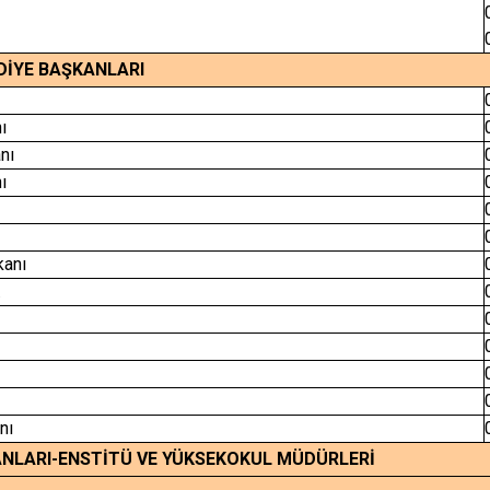
EDİYE BAŞKANLARI
ı
nı
ı
kanı
.
nı
ANLARI-ENSTİTÜ VE YÜKSEKOKUL MÜDÜRLERİ