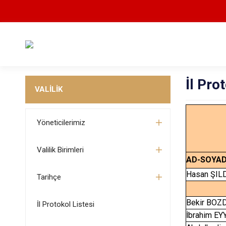
İl Pro
VALİLİK
Yöneticilerimiz
Valilik Birimleri
AD-SOYA
Hasan ŞIL
Tarihçe
Bekir BOZ
İl Protokol Listesi
İbrahim E