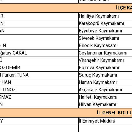
İLÇE 
AR
Haliliye Kaymakamı
UN
Karaköprü Kaymakamı
AN
Eyyübiye Kaymakamı
Siverek Kaymakamı
HİN
Birecik Kaymakamı
ğatay ÇAKAL
Ceylanpınar Kaymakamı
Ü
Viranşehir Kaymakamı
r ÖZDEMİR
Bozova Kaymakamı
 Furkan TUNA
Suruç Kaymakamı
t HAN
Harran Kaymakamı
ALTINÖZ
Akçakale Kaymakamı
RKMAZ
Halfeti Kaymakamı
İN
Hilvan Kaymakamı
İL GENEL KOLL
OY
İl Emniyet Müdürü