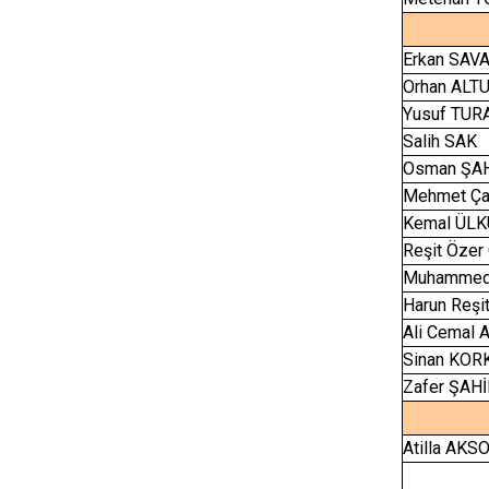
Erkan SAV
Orhan ALT
Yusuf TUR
Salih SAK
Osman ŞA
Mehmet Ça
Kemal ÜLK
Reşit Öze
Muhammed
Harun Reşi
Ali Cemal 
Sinan KO
Zafer ŞAH
Atilla AKS