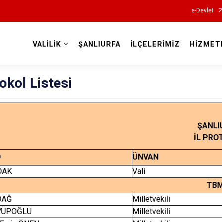
e-Devlet
VALİLİK
ŞANLIURFA
İLÇELERİMİZ
HİZMET
Valilikler
tokol Listesi
ŞANLI
İL PRO
D
ÜNVAN
DAK
Vali
TBM
DAĞ
Milletvekili
YYÜPOĞLU
Milletvekili