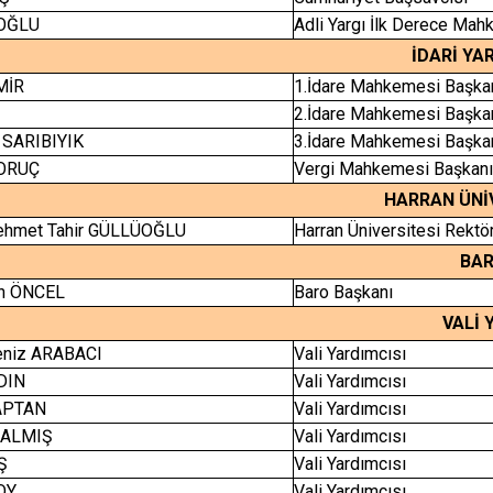
NOĞLU
Adli Yargı İlk Derece Ma
İDARİ YA
MİR
1.İdare Mahkemesi Başka
N
2.İdare Mahkemesi Başka
k SARIBIYIK
3.İdare Mahkemesi Başka
 ORUÇ
Vergi Mahkemesi Başkan
HARRAN ÜNİ
Mehmet Tahir GÜLLÜOĞLU
Harran Üniversitesi Rektö
BAR
ah ÖNCEL
Baro Başkanı
VALİ 
niz ARABACI
Vali Yardımcısı
DIN
Vali Yardımcısı
KAPTAN
Vali Yardımcısı
DALMIŞ
Vali Yardımcısı
Ş
Vali Yardımcısı
OY
Vali Yardımcısı