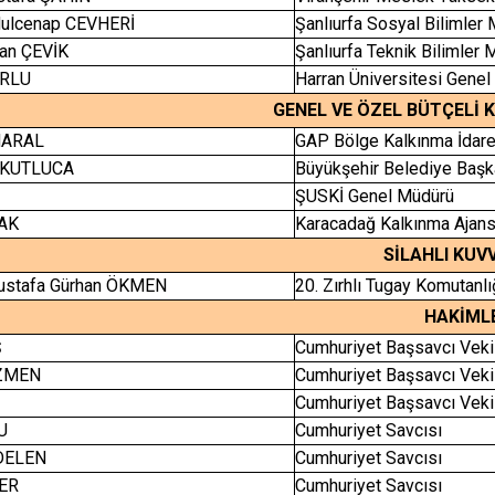
dulcenap CEVHERİ
Şanlıurfa Sosyal Bilimle
tan ÇEVİK
Şanlıurfa Teknik Bilimle
ORLU
Harran Üniversitesi Genel
GENEL VE ÖZEL BÜTÇELİ 
MARAL
GAP Bölge Kalkınma İdare
n KUTLUCA
Büyükşehir Belediye Başka
ŞUSKİ Genel Müdürü
AK
Karacadağ Kalkınma Ajans
SİLAHLI KUV
Mustafa Gürhan ÖKMEN
20. Zırhlı Tugay Komutanl
HAKİMLE
Ş
Cumhuriyet Başsavcı Veki
ÖZMEN
Cumhuriyet Başsavcı Veki
Cumhuriyet Başsavcı Veki
LU
Cumhuriyet Savcısı
DELEN
Cumhuriyet Savcısı
ER
Cumhuriyet Savcısı