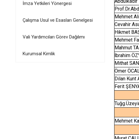
Abdulkadi
İmza Yetkileri Yönergesi
Prof.Dr.Ab
Mehmet Al
Çalışma Usul ve Esasları Genelgesi
Cevahir A
Hikmet BA
Vali Yardımcıları Görev Dağılımı
Mehmet Fa
Mahmut T
Kurumsal Kimlik
İbrahim Ö
Mithat SA
Ömer ÖCA
Dilan Kunt
Ferit ŞEN
Tuğg.Üzey
Mehmet K
Murat ÇAL