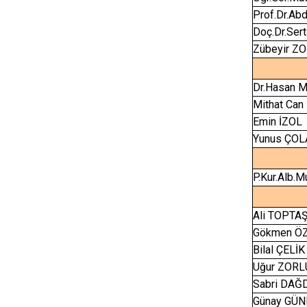
Prof.Dr.Ab
Doç.Dr.Ser
Zübeyir Z
Dr.Hasan 
Mithat Ca
Emin İZOL
Yunus ÇOL
P.Kur.Alb.
Ali TOPTA
Gökmen 
Bilal ÇELİK
Uğur ZOR
Sabri DAĞ
Günay GÜN