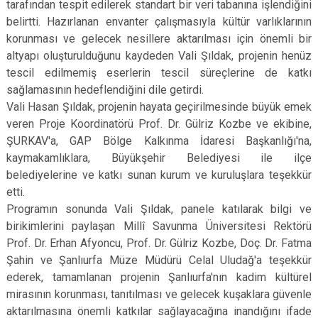
tarafından tespit edilerek standart bir veri tabanına işlendiğini
belirtti. Hazırlanan envanter çalışmasıyla kültür varlıklarının
korunması ve gelecek nesillere aktarılması için önemli bir
altyapı oluşturulduğunu kaydeden Vali Şıldak, projenin henüz
tescil edilmemiş eserlerin tescil süreçlerine de katkı
sağlamasının hedeflendiğini dile getirdi.
Vali Hasan Şıldak, projenin hayata geçirilmesinde büyük emek
veren Proje Koordinatörü Prof. Dr. Gülriz Kozbe ve ekibine,
ŞURKAV'a, GAP Bölge Kalkınma İdaresi Başkanlığı'na,
kaymakamlıklara, Büyükşehir Belediyesi ile ilçe
belediyelerine ve katkı sunan kurum ve kuruluşlara teşekkür
etti.
Programın sonunda Vali Şıldak, panele katılarak bilgi ve
birikimlerini paylaşan Millî Savunma Üniversitesi Rektörü
Prof. Dr. Erhan Afyoncu, Prof. Dr. Gülriz Kozbe, Doç. Dr. Fatma
Şahin ve Şanlıurfa Müze Müdürü Celal Uludağ'a teşekkür
ederek, tamamlanan projenin Şanlıurfa'nın kadim kültürel
mirasının korunması, tanıtılması ve gelecek kuşaklara güvenle
aktarılmasına önemli katkılar sağlayacağına inandığını ifade